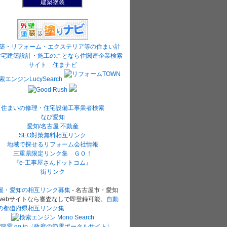
建築塗装
住まいの修理・住宅設備工事業者検索
なび愛知
愛知/名古屋 不動産
SEO対策無料相互リンク
地域で探せるリフォーム会社情報
三重県限定リンク集 ＧＯ！
『e-工事屋さんドットコム』
街リンク
屋・愛知の相互リンク募集
- 名古屋市・愛知
webサイトなら審査なしで即登録可能。
自動
の都道府県相互リンク集