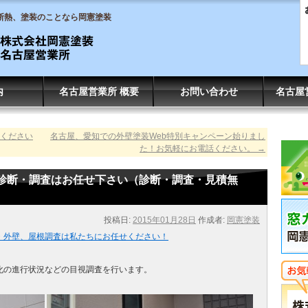
断熱、塗装のことなら岡憲塗装
内
名古屋営業所 概要
お問い合わせ
名古屋
ください
名古屋、愛知での外壁塗装Web特別キャンペーン始りまし
た！お気軽にお電話ください。
→
診断・調査はお任せ下さい（診断・調査・見積無
投稿日:
2015年01月28日
作成者:
岡憲塗装
・外壁、屋根調査は私たちにお任せください！
化の進行状況などの目視調査を行います。