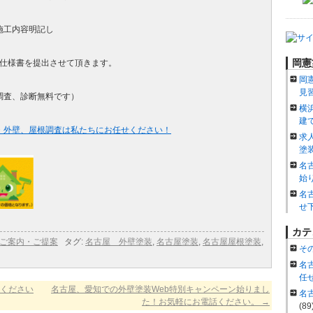
施工内容明記し
岡憲
工仕様書を提出させて頂きます。
岡
見
調査、診断無料です）
横
建
・外壁、屋根調査は私たちにお任せください！
求
塗
名
始
名
せ
カテ
ご案内・ご提案
タグ:
名古屋 外壁塗装
,
名古屋塗装
,
名古屋屋根塗装
,
そ
名
任
ください
名古屋、愛知での外壁塗装Web特別キャンペーン始りまし
名
た！お気軽にお電話ください。
→
(89