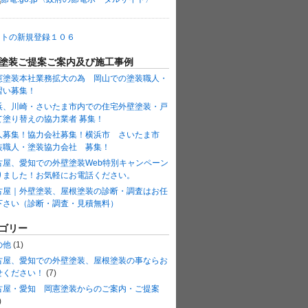
塗装ご提案ご案内及び施工事例
憲塗装本社業務拡大の為 岡山での塗装職人・
習い募集！
浜、川崎・さいたま市内での住宅外壁塗装・戸
て塗り替えの協力業者 募集！
人募集！協力会社募集！横浜市 さいたま市
装職人・塗装協力会社 募集！
古屋、愛知での外壁塗装Web特別キャンペーン
りました！お気軽にお電話ください。
古屋｜外壁塗装、屋根塗装の診断・調査はお任
下さい（診断・調査・見積無料）
ゴリー
の他
(1)
古屋、愛知での外壁塗装、屋根塗装の事ならお
せください！
(7)
古屋・愛知 岡憲塗装からのご案内・ご提案
)